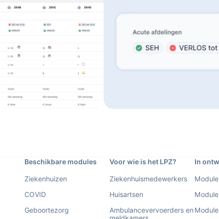
Beschikbare modules
Voor wie is het LPZ?
In ontw
Ziekenhuizen
Ziekenhuismedewerkers
Module
COVID
Huisartsen
Module
Geboortezorg
Ambulancevervoerders en
Module 
meldkamers