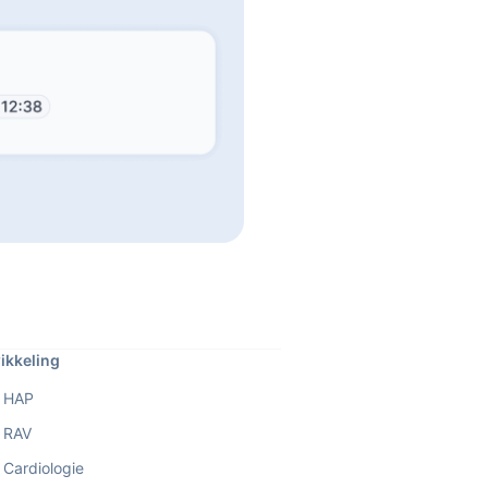
ikkeling
 HAP
 RAV
Cardiologie