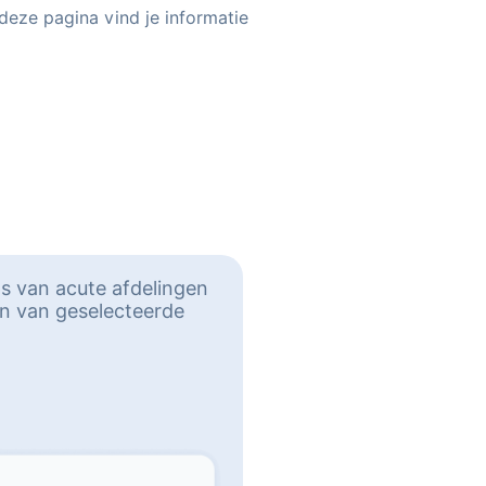
deze pagina vind je informatie
ps van acute afdelingen
én van geselecteerde